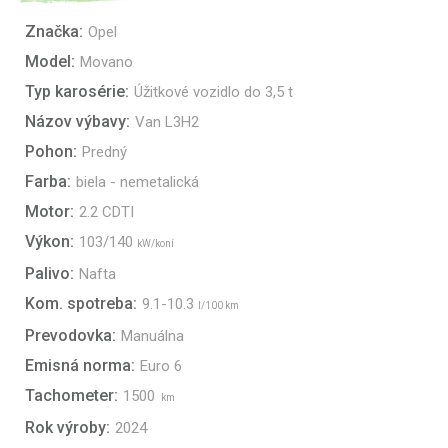
Značka:
Opel
Model:
Movano
Typ karosérie:
Úžitkové vozidlo do 3,5 t
Názov výbavy:
Van L3H2
Pohon:
Predný
Farba:
biela - nemetalická
Motor:
2.2 CDTI
Výkon:
103/140
kW/koní
Palivo:
Nafta
Kom. spotreba:
9.1-10.3
l/100 km
Prevodovka:
Manuálna
Emisná norma:
Euro 6
Tachometer:
1500
km
Rok výroby:
2024