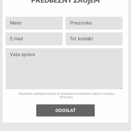
PREDBEŽNÝ ZÁUJEM
Odoslaním udeľujem súhlas so spracovaním osobných údajov v rozsahu
formulára.
ODOSLAŤ