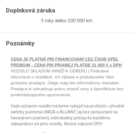
Doplnková záruka
3 roky alebo 200 000 km
Poznámky
CENA JE PLATNÁ PRI FINANCOVANÍ CEZ ČSOB OPEL
PREMIUM - CENA PRI PRIAMEJ PLATBE 31 800 € s DPH
VOZIDLO SKLADOM IHNEĎ K ODBERU | Podrobné
informácie o vozidlách, ich výbave a príslušenstve Vám
poskytne predajca. Údaje majú len informatívny charakter.
Predajca si vyhradzuje právo zmeniť ceny a špecifikácie bez
predchádzajúceho upozornenia.
Vaše súčasné vozidlo môžeme vykúpiť na protiúčet, výhodné
sadzby poistenia UNIQA a ALLIANZ (aj bez spoluúčasti na
havarijnom poistení), individuálny prístup ku každému
zákazníkovi a k jeho vozidlu. Možný odpočet DPH.