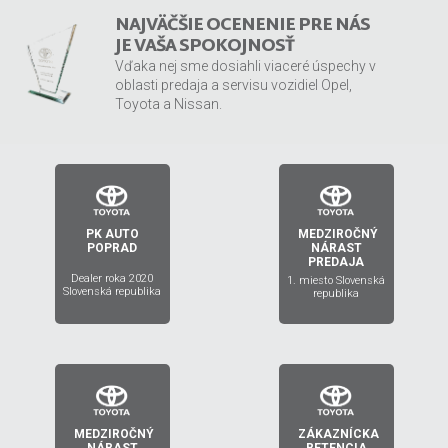
NAJVÄČŠIE OCENENIE PRE NÁS
JE VAŠA SPOKOJNOSŤ
Vďaka nej sme dosiahli viaceré úspechy v
oblasti predaja a servisu vozidiel Opel,
Toyota a Nissan.
PK AUTO
MEDZIROČNÝ
2019
2020
POPRAD
NÁRAST
PREDAJA
Dealer roka 2020
1. miesto Slovenská
Slovenská republika
republika
MEDZIROČNÝ
ZÁKAZNÍCKA
2018
2017
NÁRAST
RETENCIA