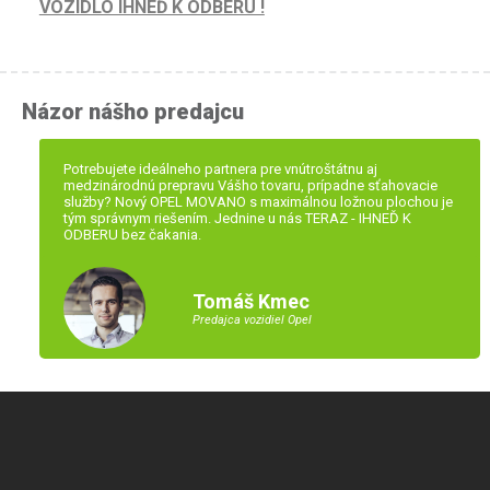
VOZIDLO IHNEĎ K ODBERU !
Názor nášho predajcu
Potrebujete ideálneho partnera pre vnútroštátnu aj
medzinárodnú prepravu Vášho tovaru, prípadne sťahovacie
služby? Nový OPEL MOVANO s maximálnou ložnou plochou je
tým správnym riešením. Jednine u nás TERAZ - IHNEĎ K
ODBERU bez čakania.
Tomáš Kmec
Predajca vozidiel Opel