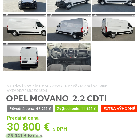
Skladové vozidlo ID:
20973527 Pobočka: Prešov VIN:
VXEYDBPF6R2Z04594
OPEL
MOVANO
2.2 CDTI
EXTRA VÝHODNÉ
Pôvodná cena: 42 745 €
Zvýhodnenie: 11 945 €
Predajná cena:
30 800 €
s DPH
25 041 €
bez DPH