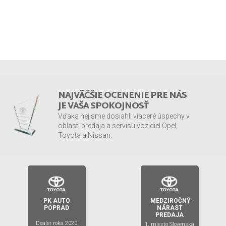
NAJVÄČŠIE OCENENIE PRE NÁS
JE VAŠA SPOKOJNOSŤ
Vďaka nej sme dosiahli viaceré úspechy v
oblasti predaja a servisu vozidiel Opel,
Toyota a Nissan.
PK AUTO
MEDZIROČNÝ
2019
2020
POPRAD
NÁRAST
PREDAJA
Dealer roka 2020
1. miesto Slovenská