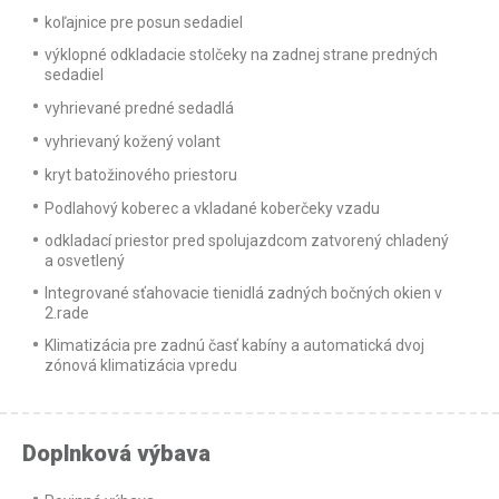
koľajnice pre posun sedadiel
výklopné odkladacie stolčeky na zadnej strane predných
sedadiel
vyhrievané predné sedadlá
vyhrievaný kožený volant
kryt batožinového priestoru
Podlahový koberec a vkladané koberčeky vzadu
odkladací priestor pred spolujazdcom zatvorený chladený
a osvetlený
Integrované sťahovacie tienidlá zadných bočných okien v
2.rade
Klimatizácia pre zadnú časť kabíny a automatická dvoj
zónová klimatizácia vpredu
Doplnková výbava