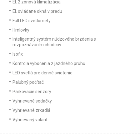
El. 2 zónová klimatizácia
El. ovládané okná v predu
Full LED svetlomety
Hmlovky
Inteligentný systém núdzového brzdenia s
rozpoznávaním chodcov
Isofix
Kontrola vybočenia z jazdného pruhu
LED svetlá pre denné svietenie
Palubný počítač
Parkovacie senzory
Vyhrievané sedačky
Vyhrievané zrkadlá
Vyhrievaný volant