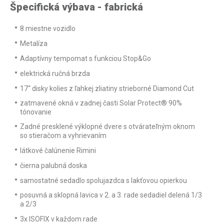
Špecifická výbava - fabrická
8 miestne vozidlo
Metalíza
Adaptívny tempomat s funkciou Stop&Go
elektrická ručná brzda
17“ disky kolies z ľahkej zliatiny strieborné Diamond Cut
zatmavené okná v zadnej časti Solar Protect® 90%
tónovanie
Zadné presklené výklopné dvere s otvárateľným oknom
so stieračom a vyhrievaním
látkové čalúnenie Rimini
čierna palubná doska
samostatné sedadlo spolujazdca s lakťovou opierkou
posuvná a sklopná lavica v 2. a 3. rade sedadiel delená 1/3
a 2/3
3x ISOFIX v každom rade