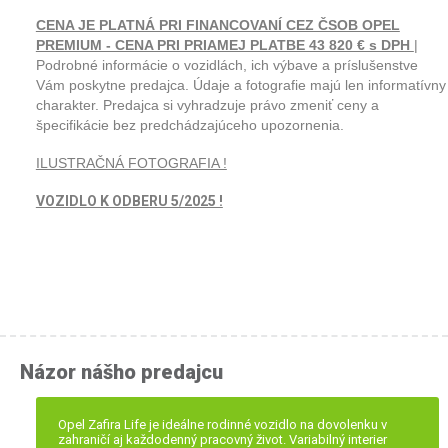
CENA JE PLATNÁ PRI FINANCOVANÍ CEZ ČSOB OPEL
PREMIUM - CENA PRI PRIAMEJ PLATBE 43 820 € s DPH
|
Podrobné informácie o vozidlách, ich výbave a príslušenstve
Vám poskytne predajca. Údaje a fotografie majú len informatívny
charakter. Predajca si vyhradzuje právo zmeniť ceny a
špecifikácie bez predchádzajúceho upozornenia.
ILUSTRAČNÁ FOTOGRAFIA !
VOZIDLO K ODBERU 5/2025 !
Názor nášho predajcu
Opel Zafira Life je ideálne rodinné vozidlo na dovolenku v
zahraničí aj každodenný pracovný život. Variabilný interier