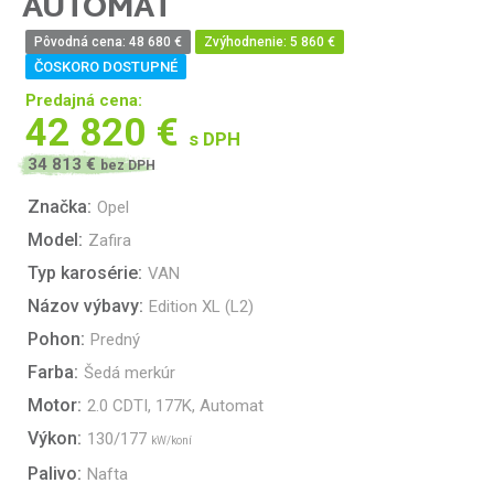
AUTOMAT
Pôvodná cena: 48 680 €
Zvýhodnenie: 5 860 €
ČOSKORO DOSTUPNÉ
Predajná cena:
42 820 €
s DPH
34 813 €
bez DPH
Značka:
Opel
Model:
Zafira
Typ karosérie:
VAN
Názov výbavy:
Edition XL (L2)
Pohon:
Predný
Farba:
Šedá merkúr
Motor:
2.0 CDTI, 177K, Automat
Výkon:
130/177
kW/koní
Palivo:
Nafta