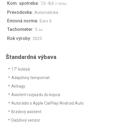
Kom. spotreba:
7,0 -8,0
l/100 km
Prevodovka:
Automatická
Emisná norma:
Euro 6
Tachometer:
5
km
Rok výroby:
2025
Štandardná výbava
17“ kolesá
Adaptívny tempomat
Airbagy
Asistent rozjazdu do kopca
Autorádio s Apple CarPlay/Android Auto
Brzdový asistent
Dažďový senzor