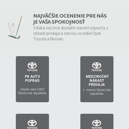
NAJVÄČŠIE OCENENIE PRE NÁS
JE VAŠA SPOKOJNOSŤ
Vďaka nej sme dosiahli viaceré úspechy v
oblasti predaja a servisu vozidiel Opel,
Toyota a Nissan.
PK AUTO
MEDZIROČNÝ
2019
2020
POPRAD
NÁRAST
PREDAJA
Dealer roka 2020
1. miesto Slovenská
Slovenská republika
republika