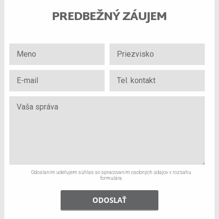
PREDBEŽNÝ ZÁUJEM
Odoslaním udeľujem súhlas so spracovaním osobných údajov v rozsahu
formulára.
ODOSLAŤ