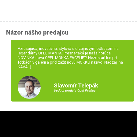
Názor nášho predajcu
Vzrušujúca, inovatívna, štýlová s dizajnovým odkazom na
legendárny OPEL MANTA. Presne taká je naša horúca
NOVINKA nová OPEL MOKKA FACELIFT! Nezostaň len pri
fotkách v galérii a príď zažit novú MOKKU naživo. Naozaj iná
KÁVA :)
Slavomír Telepák
Vedúci predaja Opel Prešov