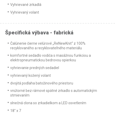
Vyhrievané zrkadlá
Vyhrievaný volant
Špecifická výbava - fabrická
Čalúnenie čierne velúrové „ReNewKnit“ z 100%
recyklovaného a recyklovateľného materiálu
komfortné sedadlo vodiča s masážnou funkciou a
elektropneumatickou bedrovou opierkou
vyhrievanie predných sedadiel
vyhrievaný kožený volant
dvojitá podlaha batožinového priestoru
vnútorné bez rámové spätné zrkadlo s automatickým
stmievaním
slnečná clona so zrkadielkom a LED osvetlením
18" x 7