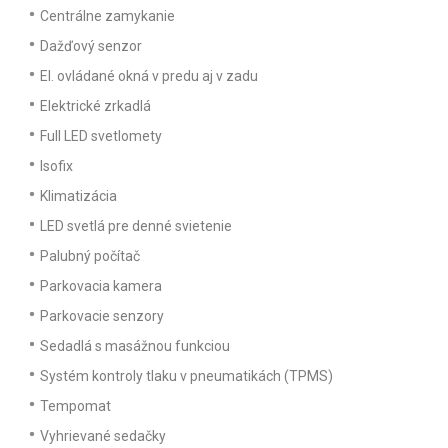
Centrálne zamykanie
Dažďový senzor
El. ovládané okná v predu aj v zadu
Elektrické zrkadlá
Full LED svetlomety
Isofix
Klimatizácia
LED svetlá pre denné svietenie
Palubný počítač
Parkovacia kamera
Parkovacie senzory
Sedadlá s masážnou funkciou
Systém kontroly tlaku v pneumatikách (TPMS)
Tempomat
Vyhrievané sedačky