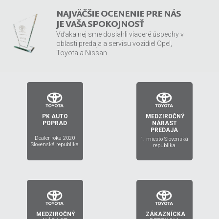
NAJVÄČŠIE OCENENIE PRE NÁS
JE VAŠA SPOKOJNOSŤ
Vďaka nej sme dosiahli viaceré úspechy v
oblasti predaja a servisu vozidiel Opel,
Toyota a Nissan.
PK AUTO
MEDZIROČNÝ
2019
2020
POPRAD
NÁRAST
PREDAJA
Dealer roka 2020
1. miesto Slovenská
Slovenská republika
republika
MEDZIROČNÝ
ZÁKAZNÍCKA
2018
2017