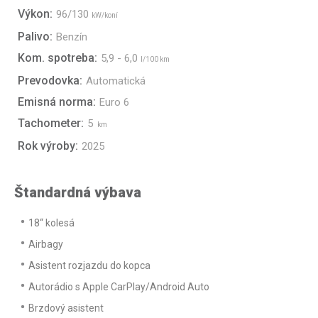
Výkon:
96/130
kW/koní
Palivo:
Benzín
Kom. spotreba:
5,9 - 6,0
l/100 km
Prevodovka:
Automatická
Emisná norma:
Euro 6
Tachometer:
5
km
Rok výroby:
2025
Štandardná výbava
18“ kolesá
Airbagy
Asistent rozjazdu do kopca
Autorádio s Apple CarPlay/Android Auto
Brzdový asistent