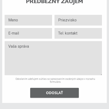
PREDBEŽNÝ ZÁUJEM
Odoslaním udeľujem súhlas so spracovaním osobných údajov v rozsahu
formulára.
ODOSLAŤ