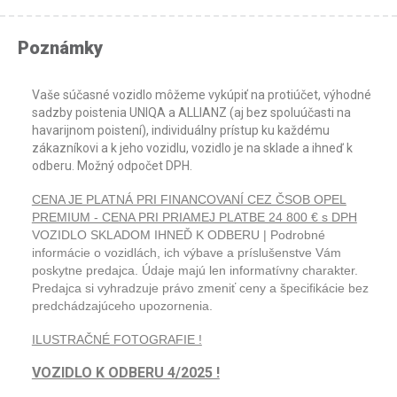
Poznámky
Vaše súčasné vozidlo môžeme vykúpiť na protiúčet, výhodné
sadzby poistenia UNIQA a ALLIANZ (aj bez spoluúčasti na
havarijnom poistení), individuálny prístup ku každému
zákazníkovi a k jeho vozidlu, vozidlo je na sklade a ihneď k
odberu. Možný odpočet DPH.
CENA JE PLATNÁ PRI FINANCOVANÍ CEZ ČSOB OPEL
PREMIUM - CENA PRI PRIAMEJ PLATBE 24 800 € s DPH
VOZIDLO SKLADOM IHNEĎ K ODBERU | Podrobné
informácie o vozidlách, ich výbave a príslušenstve Vám
poskytne predajca. Údaje majú len informatívny charakter.
Predajca si vyhradzuje právo zmeniť ceny a špecifikácie bez
predchádzajúceho upozornenia.
ILUSTRAČNÉ FOTOGRAFIE !
VOZIDLO K ODBERU 4/2025 !