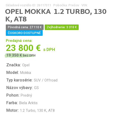
Skladové vozidlo ID:
26117311 Pobočka: Prešov VIN:
OPEL
MOKKA
1.2 TURBO, 130
K, AT8
Pôvodná cena: 27 110 €
Zvýhodnenie: 3 310 €
ČOSKORO DOSTUPNÉ
Predajná cena:
23 800 €
s DPH
19 350 €
bez DPH
Značka:
Opel
Model:
Mokka
Typ karosérie:
SUV / Offroad
Názov výbavy:
GS
Pohon:
Predný
Farba:
Biela Arktis
Motor:
1.2 Turbo, 130 K, AT8