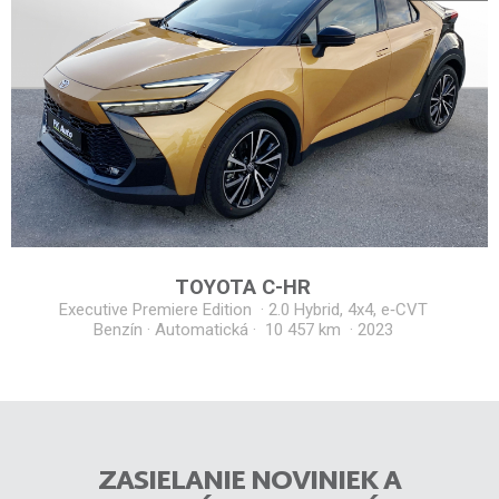
TOYOTA
C-HR
Executive Premiere Edition
·
2.0 Hybrid, 4x4, e‑CVT
Benzín · Automatická · 10 457 km
·
2023
ZASIELANIE NOVINIEK A