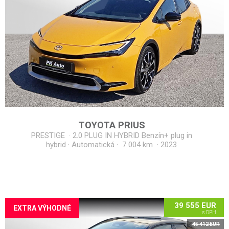
TOYOTA
PRIUS
PRESTIGE
·
2.0 PLUG IN HYBRID Benzín+ plug in
hybrid · Automatická · 7 004 km
·
2023
39 555 EUR
EXTRA VÝHODNÉ
s DPH
45 412 EUR