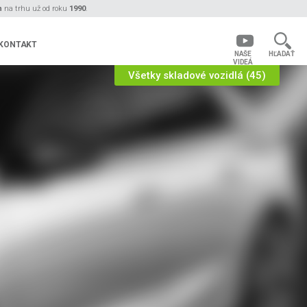
n
na trhu už od roku
1990
.
KONTAKT
NAŠE
HĽADAŤ
VIDEÁ
Všetky skladové vozidlá (45)