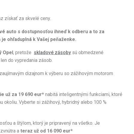
z získať za skvelé ceny.
é auto s dostupnosťou ihneď k odberu a to za
 je ohľaduplná k Vašej peňaženke.
ý Opel
, pretože
skladové zásoby
sú obmedzené
 len do vypredania zásob.
zaujímavým dizajnom k výberu so zážihovým motorom
e už za 19 690 eur*
nabitá inteligentnými funkciami, ktoré
 okoliu. Vyberte si zážihový, hybridný alebo 100 %
sťou a štýlom, ktorý je pripravený na všetko. Je
 zvnútra a
teraz už od 16 090 eur*