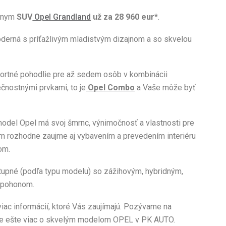
énnym
SUV
Opel Grandland
už za 28 960 eur
*.
oderná s príťažlivým mladistvým dizajnom a so skvelou
ortné pohodlie pre až sedem osôb v kombinácii
čnostnými prvkami, to je
Opel Combo
a Vaše môže byť
odel Opel má svoj šmrnc, výnimočnosť a vlastnosti pre
om rozhodne zaujme aj vybavením a prevedením interiéru
om.
tupné (podľa typu modelu) so zážihovým, hybridným,
 pohonom.
iac informácií, ktoré Vás zaujímajú. Pozývame na
vie ešte viac o skvelým modelom OPEL v PK AUTO.