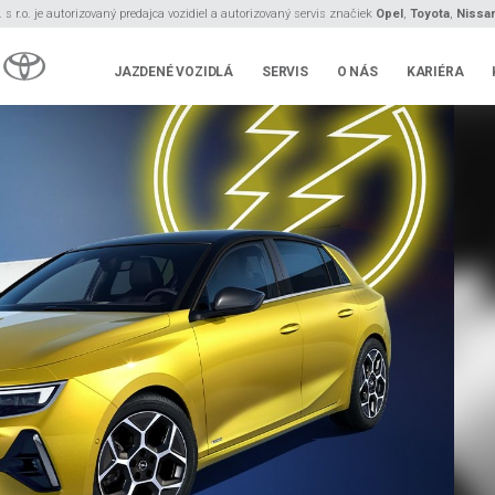
s r.o. je autorizovaný predajca vozidiel a autorizovaný servis značiek
Opel
,
Toyota
,
Nissa
JAZDENÉ VOZIDLÁ
SERVIS
O NÁS
KARIÉRA