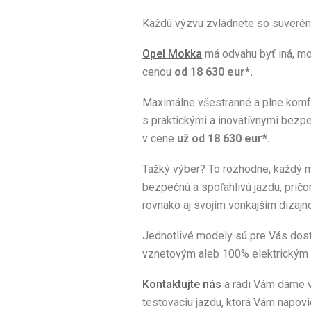
Každú výzvu zvládnete so suver
Opel Mokka
má odvahu byť iná, m
cenou
od 18 630 eur*.
Maximálne všestranné a plne komf
s praktickými a inovatívnymi bezpe
v cene
už od 18 630 eur*.
Tažký výber? To rozhodne, každý m
bezpečnú a spoľahlivú jazdu, prič
rovnako aj svojím vonkajším dizajn
Jednotlivé modely sú pre Vás dos
vznetovým aleb 100% elektrickým
Kontaktujte nás
a radi Vám dáme v
testovaciu jazdu, ktorá Vám napo