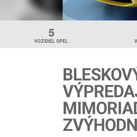
5
VOZIDIEL OPEL
BLESKOV
VÝPREDAJ
MIMORIA
ZVÝHODN