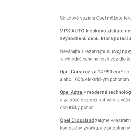
Skladové vozidlá Opel môžete tera
V PK AUTO bleskovo získate nov
zvýhodnenú cenu, ktorá poteší a
Neváhajte a rezervujte si
svoj nov
a výhodná cena na nové vozidlo je
Opel Corsa
už za 14.990 eur*
so 
alebo 100% elektrickým pohonom.
Opel Astra
= moderné technológi
a zaisťujú bezpečnosť vám aj vášmu
elektrický pohon.
Opel Crossland
zaujme všestranno
kompaktný zvonku, ale priestranný