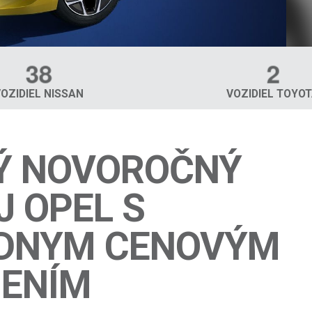
3
8
2
VOZIDIEL NISSAN
VOZIDIEL TOYO
Ý NOVOROČNÝ
 OPEL S
DNYM CENOVÝM
ENÍM