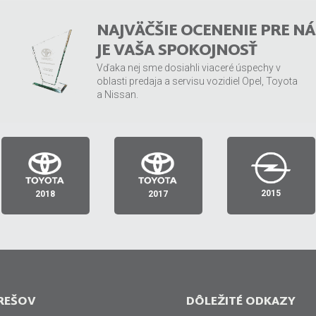
NAJVÄČŠIE OCENENIE PRE NÁ
JE VAŠA SPOKOJNOSŤ
Vďaka nej sme dosiahli viaceré úspechy v
oblasti predaja a servisu vozidiel Opel, Toyota
a Nissan.
MEDZIROČNÝ
ZÁKAZNÍCKA
TRHOVÝ
NÁRAST
RETENCIA
PODIEL
PREDAJA
1. miesto Slovenská
1. miesto Slovenská
1. miesto Slovenská
2015
2018
2017
republika
republika
republika
REŠOV
DÔLEŽITÉ ODKAZY