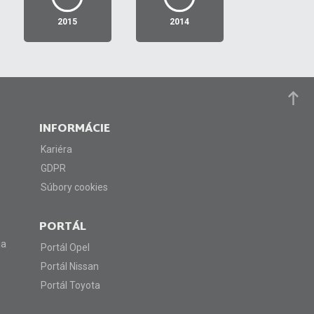
CRM effort and
1. miesto Slovenská
2015
2014
strategy
republika
INFORMÁCIE
Kariéra
GDPR
Súbory cookies
PORTÁL
ja
Portál Opel
Portál Nissan
Portál Toyota