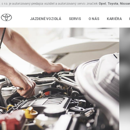
s r.o. je autorizovaný predajca vozidiel a autorizovaný servis značiek
Opel
,
Toyota
,
Nissa
JAZDENÉ VOZIDLÁ
SERVIS
O NÁS
KARIÉRA