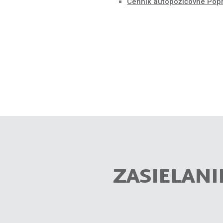
Cenník autopožičovne Pop
ZASIELANI