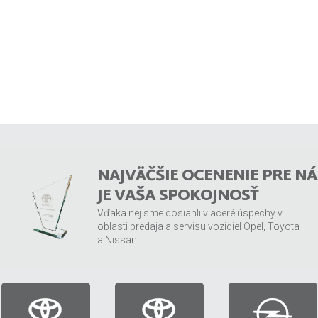
NAJVÄČŠIE OCENENIE PRE NÁ
JE VAŠA SPOKOJNOSŤ
Vďaka nej sme dosiahli viaceré úspechy v
oblasti predaja a servisu vozidiel Opel, Toyota
a Nissan.
MEDZIROČNÝ
ZÁKAZNÍCKA
TRHOVÝ
NÁRAST
RETENCIA
PODIEL