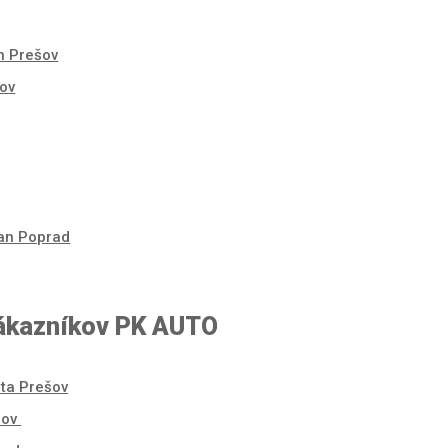
n Prešov
šov
san Poprad
zákazníkov PK AUTO
ta Prešov
šov