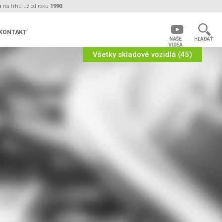
n
na trhu už od roku
1990
.
KONTAKT
NAŠE
HĽADAŤ
VIDEÁ
Všetky skladové vozidlá (45)