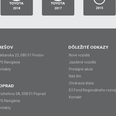
PREDAJA
1. miesto Slovenská
1. miesto Slovenská
1. miesto Slovenská
2015
2018
2017
republika
republika
republika
REŠOV
DÔLEŽITÉ ODKAZY
klianska 23, 080 01 Prešov
Nové vozidlá
S Navigácia
Jazdené vozidlá
ntakty
Predajné akcie
Náš tím
Otváracia doba
OPRAD
EÚ Fond Regionálneho rozvo
noheľova 3A, 058 01 Poprad
Kontakt
S Navigácia
ntakty