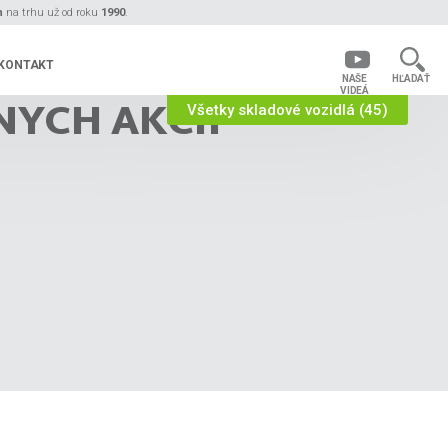
n
na trhu už od roku
1990
.
KONTAKT
NAŠE
HĽADAŤ
VIDEÁ
NYCH AKCIÍ
Všetky skladové vozidlá (45)