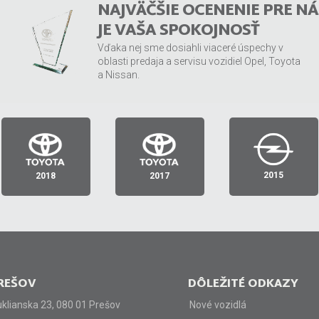
NAJVÄČŠIE OCENENIE PRE NÁ
JE VAŠA SPOKOJNOSŤ
Vďaka nej sme dosiahli viaceré úspechy v
oblasti predaja a servisu vozidiel Opel, Toyota
a Nissan.
MEDZIROČNÝ
ZÁKAZNÍCKA
TRHOVÝ
NÁRAST
RETENCIA
PODIEL
PREDAJA
1. miesto Slovenská
1. miesto Slovenská
1. miesto Slovenská
2015
2018
2017
republika
republika
republika
REŠOV
DÔLEŽITÉ ODKAZY
klianska 23, 080 01 Prešov
Nové vozidlá