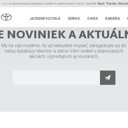
s r.o. je autorizovaný predajca vozidiel a autorizovaný servis značiek
Opel
,
Toyota
,
Nissa
JAZDENÉ VOZIDLÁ
SERVIS
O NÁS
KARIÉRA
E NOVINIEK A AKTUÁL
My na vás myslíme, Vy už nebudete musieť, zaregistrujte sa do
našej databázy klientov a dáme Vám vedieť o plánovaných
akciách, výpredajoch aj novinkách.