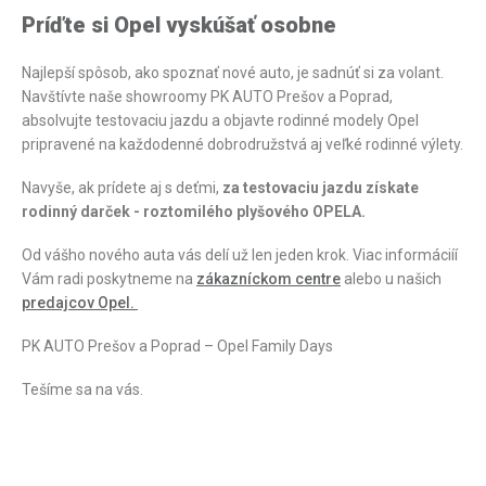
Príďte si Opel vyskúšať osobne
Najlepší spôsob, ako spoznať nové auto, je sadnúť si za volant.
Navštívte naše showroomy PK AUTO Prešov a Poprad,
absolvujte testovaciu jazdu a objavte rodinné modely Opel
pripravené na každodenné dobrodružstvá aj veľké rodinné výlety.
Navyše, ak prídete aj s deťmi,
za testovaciu jazdu získate
rodinný darček - roztomilého plyšového OPELA.
Od vášho nového auta vás delí už len jeden krok. Viac informáciíí
Vám radi poskytneme na
zákazníckom centre
alebo u našich
predajcov Opel.
PK AUTO Prešov a Poprad – Opel Family Days
Tešíme sa na vás.