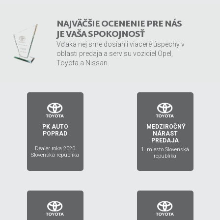
NAJVÄČŠIE OCENENIE PRE NÁS
JE VAŠA SPOKOJNOSŤ
Vďaka nej sme dosiahli viaceré úspechy v
oblasti predaja a servisu vozidiel Opel,
Toyota a Nissan.
PK AUTO
MEDZIROČNÝ
2019
2020
POPRAD
NÁRAST
PREDAJA
Dealer roka 2020
1. miesto Slovenská
Slovenská republika
republika